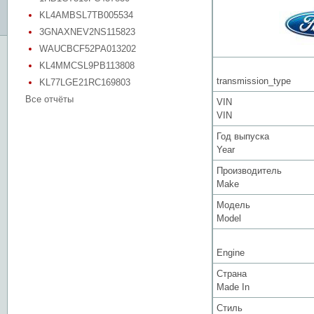
KL4AMBSL7TB005534
3GNAXNEV2NS115823
WAUCBCF52PA013202
KL4MMCSL9PB113808
transmission_type
KL77LGE21RC169803
Все отчёты
VIN
VIN
Год выпуска
Year
Производитель
Make
Модель
Model
Engine
Страна
Made In
Стиль