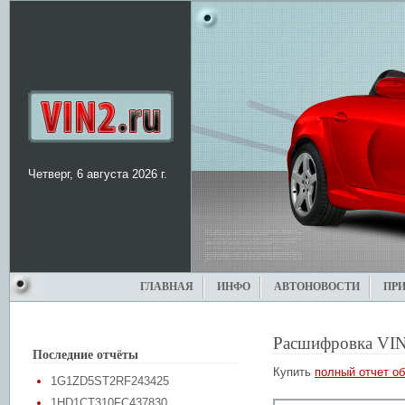
Четверг, 6 августа 2026 г.
ГЛАВНАЯ
ИНФО
АВТОНОВОСТИ
ПР
Расшифровка VIN
Последние отчёты
Купить
полный отчет об
1G1ZD5ST2RF243425
1HD1CT310FC437830