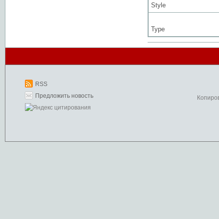
Style
Type
RSS
Предложить новость
Копиро