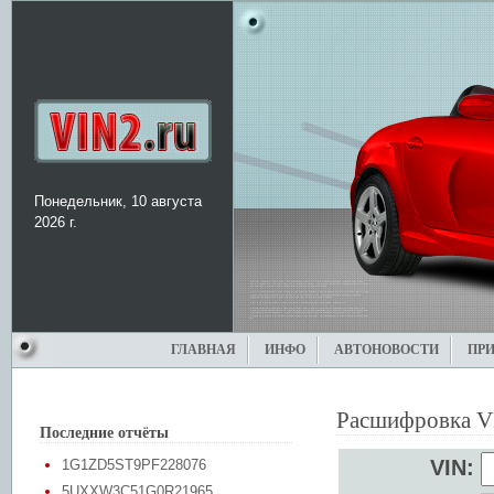
Понедельник, 10 августа
2026 г.
ГЛАВНАЯ
ИНФО
АВТОНОВОСТИ
ПР
Расшифровка V
Последние отчёты
VIN:
1G1ZD5ST9PF228076
5UXXW3C51G0R21965